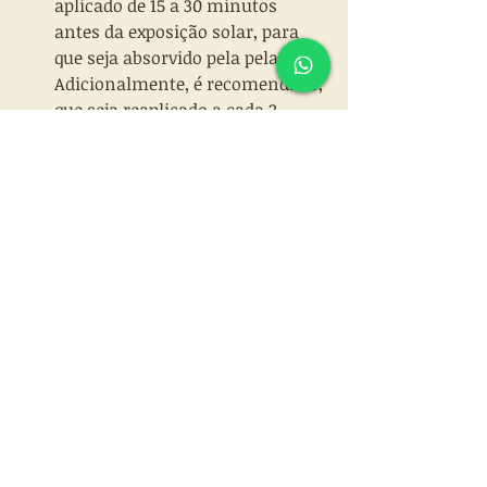
aplicado de 15 a 30 minutos 
antes da exposição solar, para 
que seja absorvido pela pela pele. 
Adicionalmente, é recomendado, 
que seja reaplicado a cada 2 
horas e após cada entrada na 
água, transpiração excessiva ou 
após enxugar-se com toalha.  
Aplique o filtro solar também em 
áreas que fiquem sob as roupas, 
pois a radiação solar pode 
penetrar alguns tipos de tecidos, 
principalmente se estiverem 
molhadas.  
FPS maior que 15 confere pouca 
proteção adicional e deve ser 
usada para algumas pessoas, 
principalmente para quem já 
teve câncer de pele.   