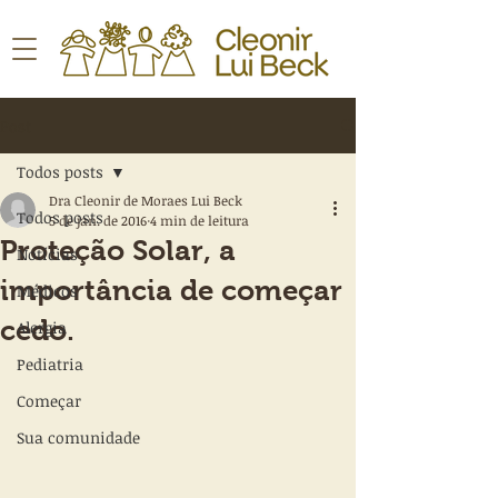
Post
Todos posts
Dra Cleonir de Moraes Lui Beck
Todos posts
5 de jan. de 2016
4 min de leitura
Proteção Solar, a
Notícias
importância de começar
Médicos
cedo.
Alergia
Pediatria
Começar
Sua comunidade